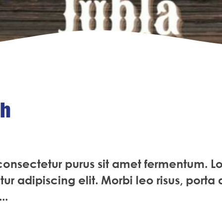
ch
 consectetur purus sit amet fermentum. L
ur adipiscing elit. Morbi leo risus, port
..