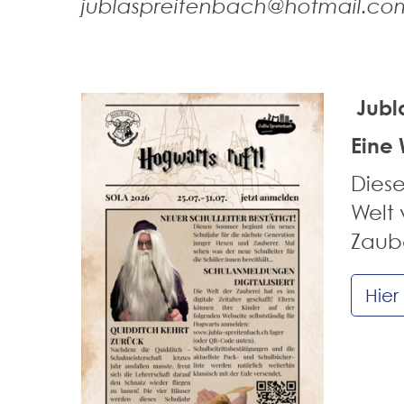
jublaspreitenbach@hotmail.co
Jubla
Eine 
Diese
Welt 
Zaube
Hier 