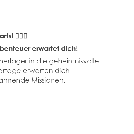
s! 🧙‍♂️✨
benteuer erwartet dich!
erlager in die geheimnisvolle
gertage erwarten dich
pannende Missionen.